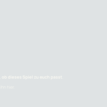
,
ob dieses Spiel zu euch passt
.
hn hier.