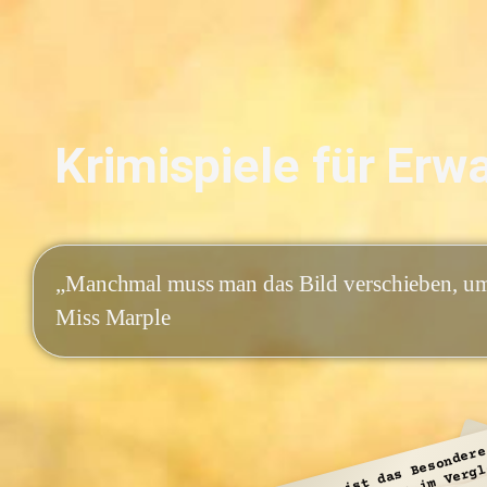
Krimispiele für Er
„Manchmal muss man das Bild verschieben, um 
Miss Marple