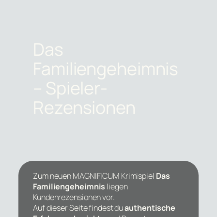
Das
Familiengeheimnis
– Spieler-
Rezensionen
Zum neuen MAGNIFICUM Krimispiel
Das
Familiengeheimnis
liegen
Kundenrezensionen vor.
Auf dieser Seite findest du
authentische