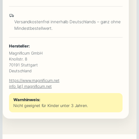
MONOLOGO
:
Versandkostenfrei innerhalb Deutschlands – ganz ohne
Zieh
Mindestbestellwert.
Gegenstand,
Ort,
Hersteller:
Thema
Magnificum GmbH
Knollstr. 8
&
70191 Stuttgart
Rolle
Deutschland
:
https://www.magnificum.net
Ready
info [at] magnificum.net
to
Warnhinweis:
perform?!
Nicht geeignet für Kinder unter 3 Jahren.
Menge