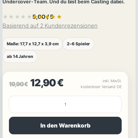
Undercover-Team. Und du bist beim Casting dabei.
5,00 / 5
★★★★★
★★★★★
Basierend auf 2 Kundenrezensionen
Maße: 17,7 x 12,7 x 3,9 cm
2–6 Spieler
ab 14 Jahren
Ursprünglicher
Aktueller
12,90
€
inkl. MwSt.
19,90
€
kostenloser Versand DE
Preis
Preis
war:
ist:
Das
Impro-
19,90 €
12,90 €.
Partyspiel
In den Warenkorb
mit
Twist: