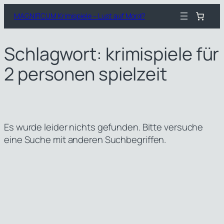
Zum
MAGNIFICUM Krimispiele – Lust auf Mord?
Inhalt
springen
Schlagwort:
krimispiele für
2 personen spielzeit
Es wurde leider nichts gefunden. Bitte versuche
eine Suche mit anderen Suchbegriffen.