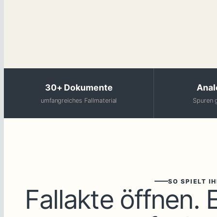
30+ Dokumente
Analo
umfangreiches Fallmaterial
Spuren g
SO SPIELT I
Fallakte öffnen. 