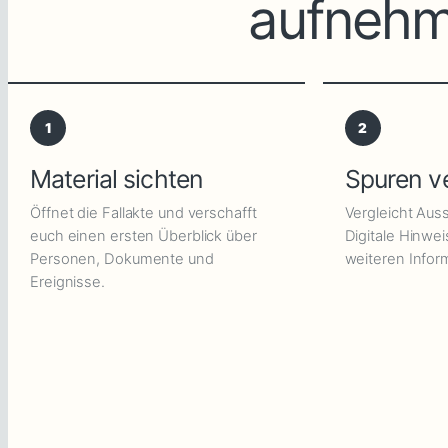
aufnehm
1
2
Material sichten
Spuren v
Öffnet die Fallakte und verschafft
Vergleicht Au
euch einen ersten Überblick über
Digitale Hinwe
Personen, Dokumente und
weiteren Inform
Ereignisse.