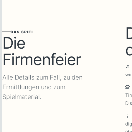
D
DAS SPIEL
Die
Firmenfeier
🔎
wir
Alle Details zum Fall, zu den
Ermittlungen und zum
🕵
Tim
Spielmaterial.
Di
📱
dig
übe