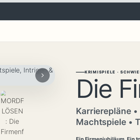
KRIMISPIELE · SCHWI
Die F
Karrierepläne •
Machtspiele • 
Ein Firmenjubiläum. Ein t