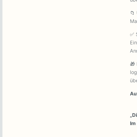
📁
Mat
✅ 
Ein
An
🎁
log
üb
Au
„D
Im