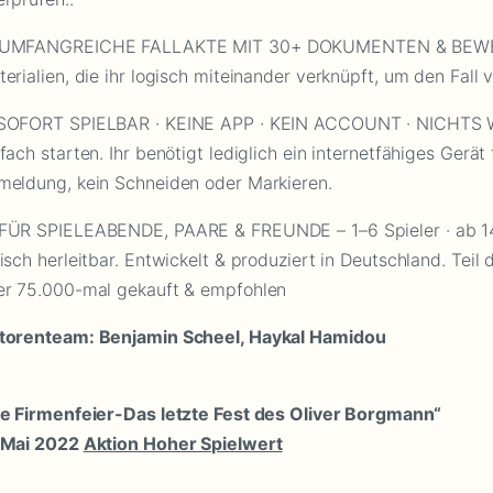
 UMFANGREICHE FALLAKTE MIT 30+ DOKUMENTEN & BEWEISEN 
erialien, die ihr logisch miteinander verknüpft, um den Fall v
SOFORT SPIELBAR · KEINE APP · KEIN ACCOUNT · NICHTS WI
fach starten. Ihr benötigt lediglich ein internetfähiges Gerät
meldung, kein Schneiden oder Markieren.
 FÜR SPIELEABENDE, PAARE & FREUNDE – 1–6 Spieler · ab 14 
isch herleitbar. Entwickelt & produziert in Deutschland. Tei
er 75.000-mal gekauft & empfohlen
torenteam: Benjamin Scheel, Haykal Hamidou
ie Firmenfeier-Das letzte Fest des Oliver Borgmann“
 Mai 2022
Aktion Hoher Spielwert