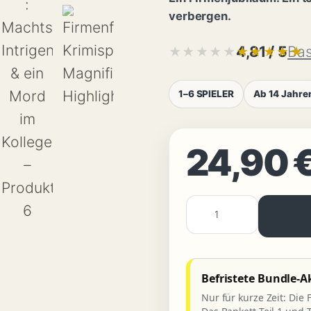
verbergen.
4,81 / 5
Bas
★★★★★
★★★★★
1–6 SPIELER
Ab 14 Jahre
24,90
MORDFALL
LÖSEN
:
Die
Befristete Bundle-A
Firmenfeier
Nur für kurze Zeit: Die 