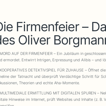
ie Firmenfeier – Da
des Oliver Borgman
 MORD AUF DER FIRMENFEIER – Ein Jubiläum in geschlossener 
d ermordet. Entwirrt Intrigen, Erpressung und Alibis – und l
️ KOOPERATIVES DETEKTIVSPIEL FÜR ZUHAUSE – Öffnet die Fal
eline der Tatnacht und überprüft Verdächtige Schritt für Schr
skussionen, Theorien und echte Aha-Momente.
 MULTIMEDIALE ERMITTLUNG MIT DIGITALEN SPUREN – Neben 
itale Hinweise im Internet, prüft Websites und Inhalte (z. B.
rprüfen..