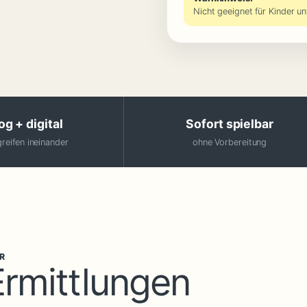
Nicht geeignet für Kinder un
g + digital
Sofort spielbar
reifen ineinander
ohne Vorbereitung
HR
Ermittlungen