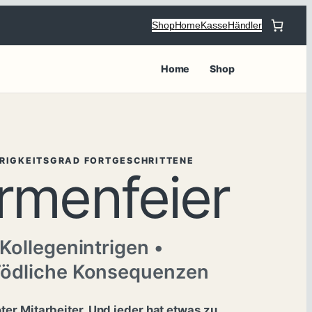
Shop
Home
Kasse
Händler
Home
Shop
ERIGKEITSGRAD FORTGESCHRITTENE
irmenfeier
 Kollegenintrigen •
Tödliche Konsequenzen
oter Mitarbeiter. Und jeder hat etwas zu