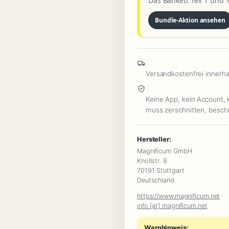
Das Bankett Teil 1 und 
:
Bundle-Aktion ansehen
Machtspiele,
Intrigen
&
ein
Versandkostenfrei innerh
Mord
Keine App, kein Account, k
im
muss zerschnitten, beschr
Kollegenkreis
Menge
Hersteller:
Magnificum GmbH
Knollstr. 8
70191 Stuttgart
Deutschland
https://www.magnificum.net
info [at] magnificum.net
Warnhinweis: