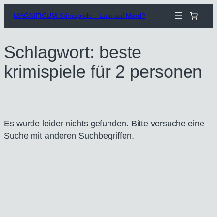
Zum
MAGNIFICUM Krimispiele – Lust auf Mord?
Inhalt
springen
Schlagwort:
beste
krimispiele für 2 personen
Es wurde leider nichts gefunden. Bitte versuche eine
Suche mit anderen Suchbegriffen.