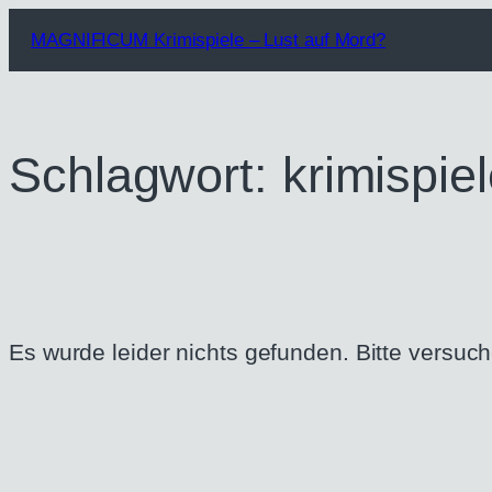
Zum
MAGNIFICUM Krimispiele – Lust auf Mord?
Inhalt
springen
Schlagwort:
krimispie
Es wurde leider nichts gefunden. Bitte versuc