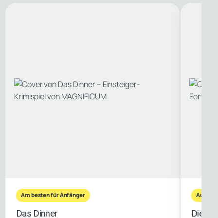
Am besten für Anfänger
Ausgew
Das Dinner
Die Fi