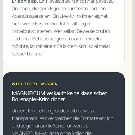
Erlebnis ab.
Ein klassisches Krimidinner passt zu
Gruppen, die gern Figuren darstellen und den
Abend inszenieren. Ein Live-Krimidinner eignet
sich, wenn Essen und Unterhaltung im
Mittelpunkt stehen. Wer selbst Beweise prüfen
und ohne Schauspiel gemeinsam ermitteln
möchte, ist mit einem Fallakten-Krimispiel meist
besser beraten.
WICHTIG ZU WISSEN
MAGNIFICUM verkauft keine klassischen
Rollenspiel-Krimidinner.
Unsere Empfehlung ist deshalb bewusst
transparent: Wir vergleichen die Formate ehrlich
und zeigen anschließend, für wen die
MAGNIFICUM-Variante ohne Rollen die