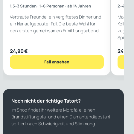
1,5–3 Stunden · 1–6 Personen · ab 14 Jahren
2–4 Stun
Vertraute Freunde, ein vergiftetes Dinner und
Machtspi
ein klar aufgebauter Fall. Die beste Wahl für
Kollegen
den ersten gemeinsamen Ermittlungsabend.
zugängl
Spielerf
24,90 €
24,90 
Fall ansehen
Noch nicht der richtige Tatort?
Im Shop findet ihr weitere Mordfälle, einen
Brandstiftungsfall und einen Diamantendiebstahl –
sortiert nach Schwierigkeit und Stimmung.