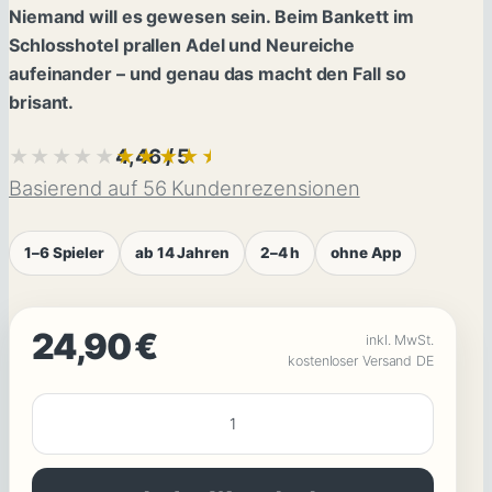
Niemand will es gewesen sein. Beim Bankett im
Schlosshotel prallen Adel und Neureiche
aufeinander – und genau das macht den Fall so
brisant.
4,46 / 5
★★★★★
★★★★★
Basierend auf 56 Kundenrezensionen
1–6 Spieler
ab 14 Jahren
2–4 h
ohne App
24,90
€
inkl. MwSt.
kostenloser Versand DE
DIEBSTAHL
AUFKLÄREN:
Das