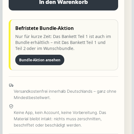
In den Warenkorb
Bankett
Teil
1
Befristete Bundle-Aktion
:
Nur für kurze Zeit: Das Bankett Teil 1 ist auch im
Neureiche,
Bundle erhältlich – mit Das Bankett Teil 1 und
Adelige
Teil 2 oder im Wunschbundle.
&
Bundle-Aktion ansehen
EIN
Diamantendiebstahl
im
Schlosshotel
Versandkostenfrei innerhalb Deutschlands – ganz ohne
Menge
Mindestbestellwert.
Keine App, kein Account, keine Vorbereitung. Das
Material bleibt intakt: nichts muss zerschnitten,
beschriftet oder beschädigt werden.