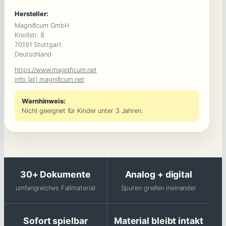
Hersteller:
Magnificum GmbH
Knollstr. 8
70191 Stuttgart
Deutschland
https://www.magnificum.net
info [at] magnificum.net
Warnhinweis:
Nicht geeignet für Kinder unter 3 Jahren.
30+ Dokumente
Analog + digital
umfangreiches Fallmaterial
Spuren greifen ineinander
Sofort spielbar
Material bleibt intakt