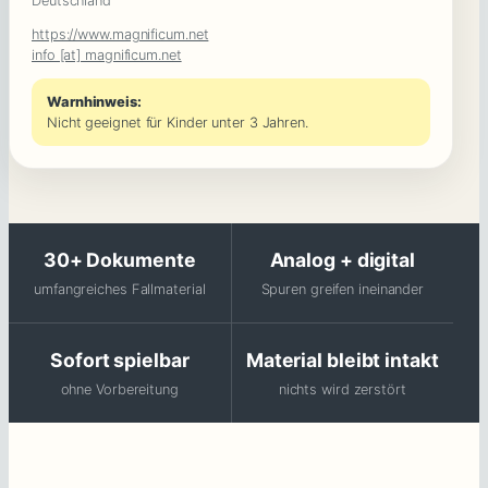
Deutschland
https://www.magnificum.net
info [at] magnificum.net
Warnhinweis:
Nicht geeignet für Kinder unter 3 Jahren.
30+ Dokumente
Analog + digital
umfangreiches Fallmaterial
Spuren greifen ineinander
Sofort spielbar
Material bleibt intakt
ohne Vorbereitung
nichts wird zerstört