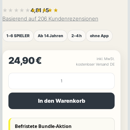
4,81 / 5
★★★★★
★★★★★
Basierend auf 206 Kundenrezensionen
1–6 SPIELER
Ab 14 Jahren
2–4 h
ohne App
24,90
€
inkl. MwSt.
kostenloser Versand DE
MORDFALL
LÖSEN
:
In den Warenkorb
Die
Firmenfeier
:
Befristete Bundle-Aktion
Machtspiele,