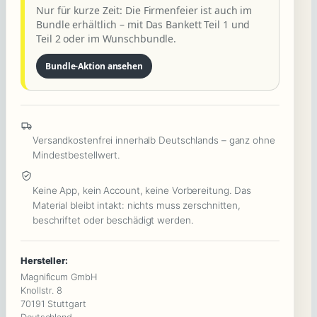
Nur für kurze Zeit: Die Firmenfeier ist auch im
Intrigen
Bundle erhältlich – mit Das Bankett Teil 1 und
&
Teil 2 oder im Wunschbundle.
ein
Bundle-Aktion ansehen
Mord
im
Kollegenkreis
Menge
Versandkostenfrei innerhalb Deutschlands – ganz ohne
Mindestbestellwert.
Keine App, kein Account, keine Vorbereitung. Das
Material bleibt intakt: nichts muss zerschnitten,
beschriftet oder beschädigt werden.
Hersteller:
Magnificum GmbH
Knollstr. 8
70191 Stuttgart