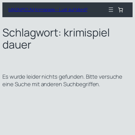
Zum
MAGNIFICUM Krimispiele – Lust auf Mord?
Inhalt
springen
Schlagwort:
krimispiel
dauer
Es wurde leider nichts gefunden. Bitte versuche
eine Suche mit anderen Suchbegriffen.