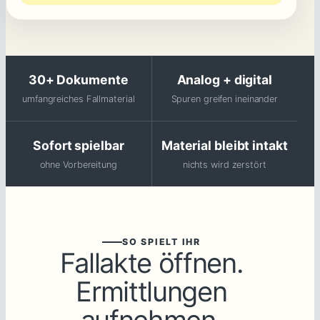
30+ Dokumente
Analog + digital
umfangreiches Fallmaterial
Spuren greifen ineinander
Sofort spielbar
Material bleibt intakt
ohne Vorbereitung
nichts wird zerstört
SO SPIELT IHR
Fallakte öffnen.
Ermittlungen