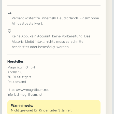
im
Kollegenkreis
Menge
Versandkostenfrei innerhalb Deutschlands – ganz ohne
Mindestbestellwert.
Keine App, kein Account, keine Vorbereitung. Das
Material bleibt intakt: nichts muss zerschnitten,
beschriftet oder beschädigt werden.
Hersteller:
Magnificum GmbH
Knollstr. 8
70191 Stuttgart
Deutschland
https://www.magnificum.net
info [at] magnificum.net
Warnhinweis:
Nicht geeignet für Kinder unter 3 Jahren.