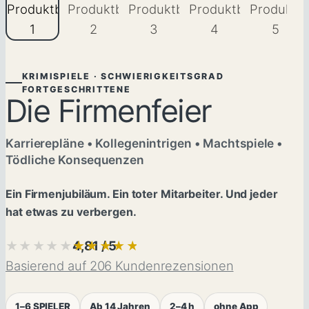
KRIMISPIELE · SCHWIERIGKEITSGRAD
FORTGESCHRITTENE
Die Firmenfeier
Karrierepläne • Kollegenintrigen • Machtspiele •
Tödliche Konsequenzen
Ein Firmenjubiläum. Ein toter Mitarbeiter. Und jeder
hat etwas zu verbergen.
4,81 / 5
★★★★★
★★★★★
Basierend auf 206 Kundenrezensionen
1–6 SPIELER
Ab 14 Jahren
2–4 h
ohne App